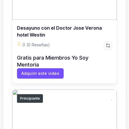
Desayuno con el Doctor Jose Verona
hotel Westin
0
(0 Reseñas)
Gratis para Miembros Yo Soy
Mentoria
Adquirir este video
Principiante