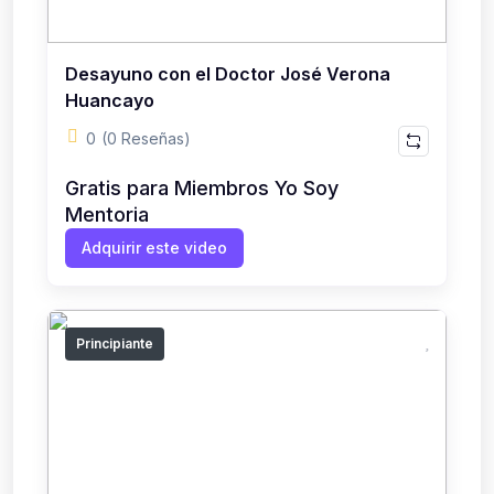
Desayuno con el Doctor José Verona
Huancayo
0
(0 Reseñas)
Gratis para Miembros Yo Soy
Mentoria
Adquirir este video
Principiante