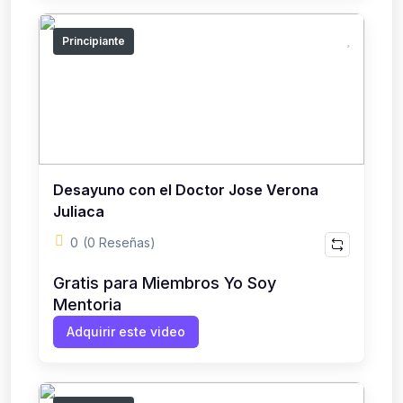
Principiante
Desayuno con el Doctor Jose Verona
Juliaca
0
(0 Reseñas)
Gratis para Miembros Yo Soy
Mentoria
Adquirir este video