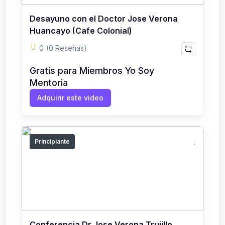
Desayuno con el Doctor Jose Verona
Huancayo (Cafe Colonial)
0
(0 Reseñas)
Gratis para Miembros Yo Soy
Mentoria
Adquirir este video
Principiante
Conferencia Dr Jose Verona Trujillo