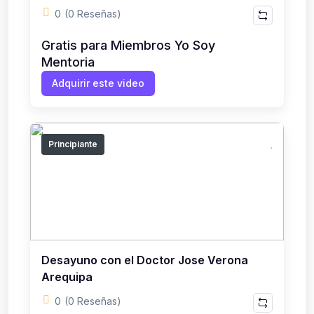
0
(0 Reseñas)
Gratis para Miembros Yo Soy
Mentoria
Adquirir este video
Principiante
Desayuno con el Doctor Jose Verona
Arequipa
0
(0 Reseñas)