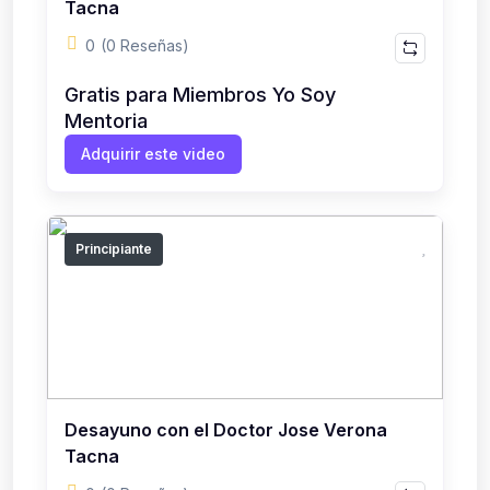
Tacna
0
(0 Reseñas)
Gratis para Miembros Yo Soy
Mentoria
Adquirir este video
Principiante
Desayuno con el Doctor Jose Verona
Tacna