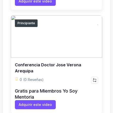
Adquirir este video
Principiante
Conferencia Doctor Jose Verona
Arequipa
0
(0 Reseñas)
Gratis para Miembros Yo Soy
Mentoria
Adquirir este video