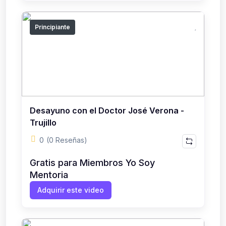
Principiante
Desayuno con el Doctor José Verona -
Trujillo
0
(0 Reseñas)
Gratis para Miembros Yo Soy
Mentoria
Adquirir este video