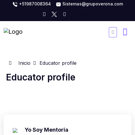
+51987008364
Sistemas@grupoverona.com
Inicio
Educator profile
Educator profile
Yo Soy Mentoria