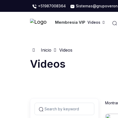
+51987008364
Sistemas@grupoveron
Membresia VIP
Videos
Inicio
Videos
Videos
Montra