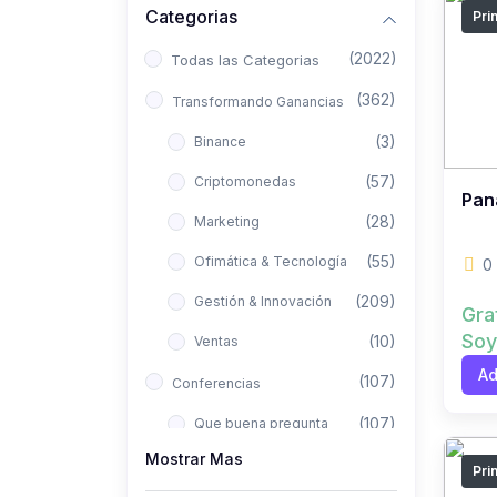
Categorias
Pri
(2022)
Todas las Categorias
(362)
Transformando Ganancias
(3)
Binance
(57)
Criptomonedas
Pan
(28)
Marketing
(55)
Ofimática & Tecnología
0
(209)
Gestión & Innovación
Gra
Soy
(10)
Ventas
Ad
(107)
Conferencias
(107)
Que buena pregunta
Mostrar Mas
(422)
Aló Asesor
Pri