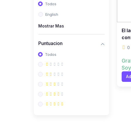
Todos
(112)
Contabilidad
English
(112)
Derecho y Legislación
Mostrar Mas
(52)
Emprendedores
El l
(137)
Estrategia Laboral
cont
Puntuacion
(141)
Estrategia y Defensa
0
Todos
Tributaria
Gra
(35)
IGV
Soy
(164)
Laboral
Ad
(157)
Liderazgo Empresarial
(18)
Mypes
(80)
Sunat
(12)
Pymes