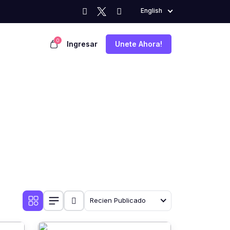
English
0
Ingresar
Unete Ahora!
Recien Publicado