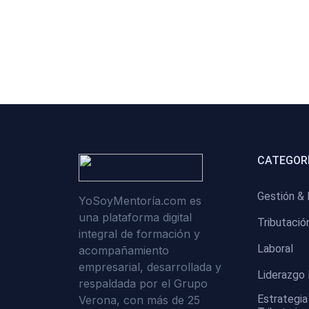
CATEGORÍ
Gestión & 
YoSoyMentoría.com es
una plataforma digital
Tributació
integral de formación y
Laboral
acompañamiento
empresarial, desarrollada y
Liderazgo 
respaldada por el Grupo
Estrategia
Verona, con más de 25