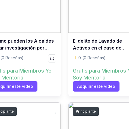
mo pueden los Alcaldes
El delito de Lavado de
ar investigación por
Activos en el caso de
ado de Activos?
Ollanta Humala
(0 Reseñas)
0
(0 Reseñas)
tis para Miembros Yo
Gratis para Miembros 
 Mentoria
Soy Mentoria
quirir este video
Adquirir este video
ncipiante
Principiante