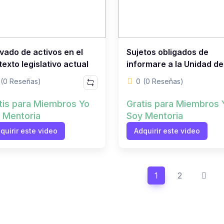
avado de activos en el
Sujetos obligados de
exto legislativo actual
informare a la Unidad de
Inteligencia Financiera (
(0 Reseñas)
0
(0 Reseñas)
tis para Miembros Yo
Gratis para Miembros 
 Mentoria
Soy Mentoria
quirir este video
Adquirir este video
1
2