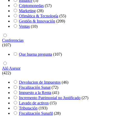
Binance
(3)
Criptomonedas
(57)
Marketing
(28)
Ofimática & Tecnología
(55)
Gestión & Innovación
(209)
Ventas
(10)
Conferencias
(107)
Que buena pregunta
(107)
Aló Asesor
(422)
Devolucion de Impuestos
(46)
Fiscalización Sunat
(72)
Impuesto a la Renta
(41)
Incremento Patrimonial no Justificado
(27)
Lavado de activos
(15)
Tributación
(193)
Fiscalización Sunafil
(28)