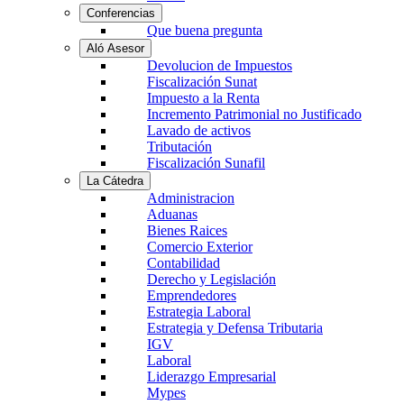
Conferencias
Que buena pregunta
Aló Asesor
Devolucion de Impuestos
Fiscalización Sunat
Impuesto a la Renta
Incremento Patrimonial no Justificado
Lavado de activos
Tributación
Fiscalización Sunafil
La Cátedra
Administracion
Aduanas
Bienes Raices
Comercio Exterior
Contabilidad
Derecho y Legislación
Emprendedores
Estrategia Laboral
Estrategia y Defensa Tributaria
IGV
Laboral
Liderazgo Empresarial
Mypes