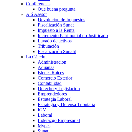
Conferencias
Que buena pregunta
Aló Asesor
Devolucion de Impuestos
Fiscalización Sunat
Impuesto a la Renta
Incremento Patrimonial no Justificado
Lavado de activos
Tributación
Fiscalización Sunafil
La Cátedra
Administracion
Aduanas
Bienes Raices
Comercio Exterior
Contabilidad
Derecho y Legislación
Emprendedores
Estrategia Laboral
Estrategia y Defensa Tributaria
IGV
Laboral
Liderazgo Empresarial
Mypes
Sunat