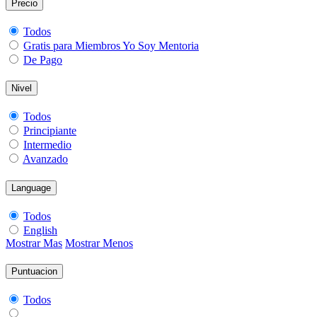
Precio
Todos
Gratis para Miembros Yo Soy Mentoria
De Pago
Nivel
Todos
Principiante
Intermedio
Avanzado
Language
Todos
English
Mostrar Mas
Mostrar Menos
Puntuacion
Todos