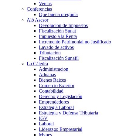
Ventas
Conferencias
Que buena pregunta
Aló Asesor
Devolucion de Impuestos
Fiscalización Sunat
Impuesto a la Renta
Incremento Patrimonial no Justificado
Lavado de activos
Tributación
Fiscalización Sunafil
La Cátedra
Administracion
Aduanas
Bienes Raices
Comercio Exterior
Contabilidad
Derecho y Legislación
Emprendedores
Estrategia Laboral
Estrategia y Defensa Tributaria
IGV
Laboral
Liderazgo Empresarial
Mypes