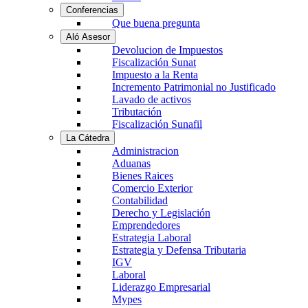
Conferencias
Que buena pregunta
Aló Asesor
Devolucion de Impuestos
Fiscalización Sunat
Impuesto a la Renta
Incremento Patrimonial no Justificado
Lavado de activos
Tributación
Fiscalización Sunafil
La Cátedra
Administracion
Aduanas
Bienes Raices
Comercio Exterior
Contabilidad
Derecho y Legislación
Emprendedores
Estrategia Laboral
Estrategia y Defensa Tributaria
IGV
Laboral
Liderazgo Empresarial
Mypes