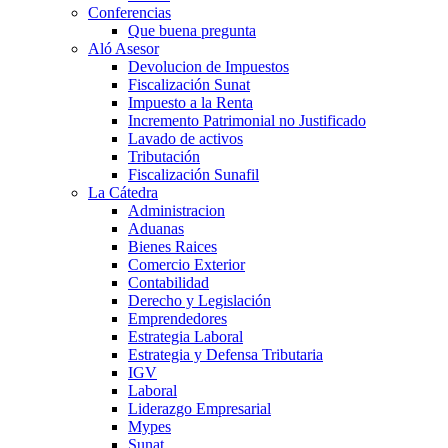
Conferencias
Que buena pregunta
Aló Asesor
Devolucion de Impuestos
Fiscalización Sunat
Impuesto a la Renta
Incremento Patrimonial no Justificado
Lavado de activos
Tributación
Fiscalización Sunafil
La Cátedra
Administracion
Aduanas
Bienes Raices
Comercio Exterior
Contabilidad
Derecho y Legislación
Emprendedores
Estrategia Laboral
Estrategia y Defensa Tributaria
IGV
Laboral
Liderazgo Empresarial
Mypes
Sunat