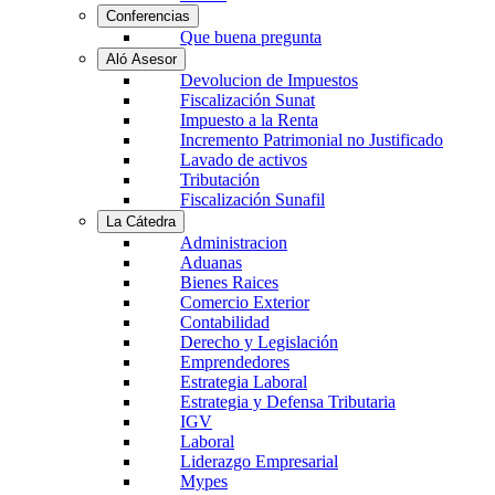
Conferencias
Que buena pregunta
Aló Asesor
Devolucion de Impuestos
Fiscalización Sunat
Impuesto a la Renta
Incremento Patrimonial no Justificado
Lavado de activos
Tributación
Fiscalización Sunafil
La Cátedra
Administracion
Aduanas
Bienes Raices
Comercio Exterior
Contabilidad
Derecho y Legislación
Emprendedores
Estrategia Laboral
Estrategia y Defensa Tributaria
IGV
Laboral
Liderazgo Empresarial
Mypes