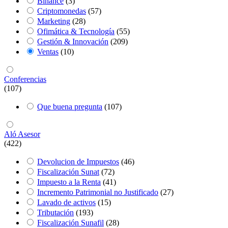
Binance
(3)
Criptomonedas
(57)
Marketing
(28)
Ofimática & Tecnología
(55)
Gestión & Innovación
(209)
Ventas
(10)
Conferencias
(107)
Que buena pregunta
(107)
Aló Asesor
(422)
Devolucion de Impuestos
(46)
Fiscalización Sunat
(72)
Impuesto a la Renta
(41)
Incremento Patrimonial no Justificado
(27)
Lavado de activos
(15)
Tributación
(193)
Fiscalización Sunafil
(28)