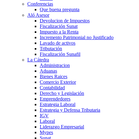
Conferencias
Que buena pregunta
Aló Asesor
Devolucion de Impuestos
Fiscalización Sunat
Impuesto a la Renta
Incremento Patrimonial no Justificado
Lavado de activos
Tributación
Fiscalización Sunafil
La Cátedra
Administracion
Aduanas
Bienes Raices
Comercio Exterior
Contabilidad
Derecho y Legislación
Emprendedores
Estrategia Laboral
Estrategia y Defensa Tributaria
IGV
Laboral
Liderazgo Empresarial
Mypes
Sunat