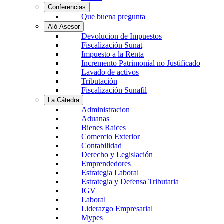
Conferencias
Que buena pregunta
Aló Asesor
Devolucion de Impuestos
Fiscalización Sunat
Impuesto a la Renta
Incremento Patrimonial no Justificado
Lavado de activos
Tributación
Fiscalización Sunafil
La Cátedra
Administracion
Aduanas
Bienes Raices
Comercio Exterior
Contabilidad
Derecho y Legislación
Emprendedores
Estrategia Laboral
Estrategia y Defensa Tributaria
IGV
Laboral
Liderazgo Empresarial
Mypes