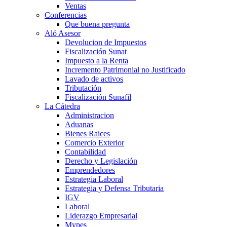
Ventas
Conferencias
Que buena pregunta
Aló Asesor
Devolucion de Impuestos
Fiscalización Sunat
Impuesto a la Renta
Incremento Patrimonial no Justificado
Lavado de activos
Tributación
Fiscalización Sunafil
La Cátedra
Administracion
Aduanas
Bienes Raices
Comercio Exterior
Contabilidad
Derecho y Legislación
Emprendedores
Estrategia Laboral
Estrategia y Defensa Tributaria
IGV
Laboral
Liderazgo Empresarial
Mypes