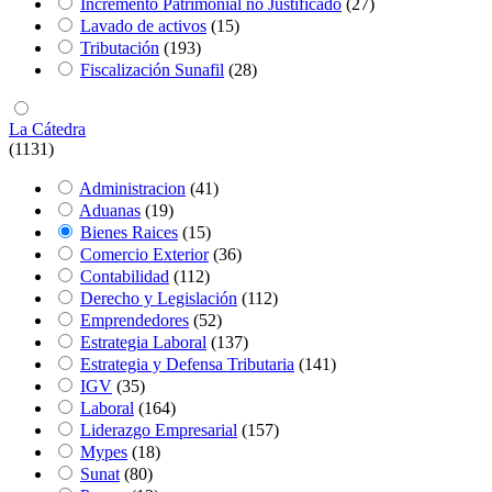
Incremento Patrimonial no Justificado
(27)
Lavado de activos
(15)
Tributación
(193)
Fiscalización Sunafil
(28)
La Cátedra
(1131)
Administracion
(41)
Aduanas
(19)
Bienes Raices
(15)
Comercio Exterior
(36)
Contabilidad
(112)
Derecho y Legislación
(112)
Emprendedores
(52)
Estrategia Laboral
(137)
Estrategia y Defensa Tributaria
(141)
IGV
(35)
Laboral
(164)
Liderazgo Empresarial
(157)
Mypes
(18)
Sunat
(80)