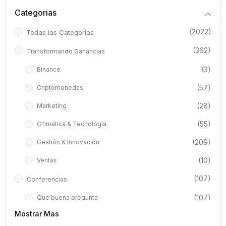
Categorias
(2022)
Todas las Categorias
(362)
Transformando Ganancias
(3)
Binance
(57)
Criptomonedas
(28)
Marketing
(55)
Ofimática & Tecnología
(209)
Gestión & Innovación
(10)
Ventas
(107)
Conferencias
(107)
Que buena pregunta
Mostrar Mas
(422)
Aló Asesor