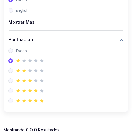
(112)
Contabilidad
English
(112)
Derecho y Legislación
Mostrar Mas
(52)
Emprendedores
(137)
Estrategia Laboral
Puntuacion
(141)
Estrategia y Defensa Tributaria
Todos
(35)
IGV
(164)
Laboral
(157)
Liderazgo Empresarial
(18)
Mypes
(80)
Sunat
(12)
Pymes
Montrando 0 O 0 Resultados