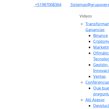
+51987008364
Sistemas@grupover
Videos
Transforma
Ganancias
Binance
Criptom
Marketi
Ofimáti
Tecnolo
Gestión
Innovac
Ventas
Conferencia
Que bu
pregunt
Aló Asesor
Devoluc