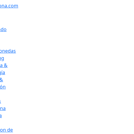
ona.com
ndo
onedas
ng
ca &
gía
 &
ión
s
ena
a
ion de