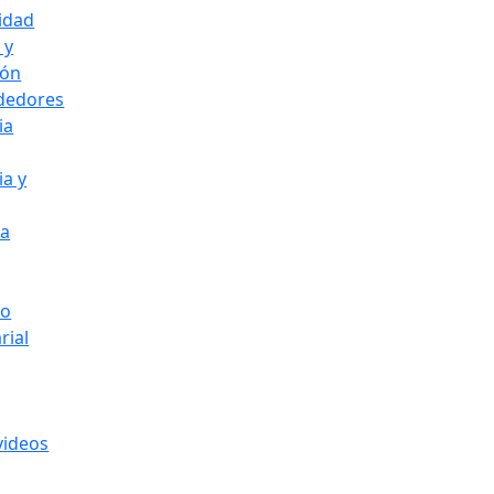
idad
 y
ión
dedores
ia
ia y
ia
go
rial
videos