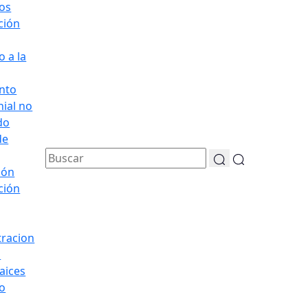
os
ación
 a la
nto
ial no
do
de
ión
ación
tracion
s
aices
o