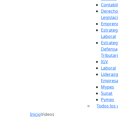
Contabil
Derecho
Legislac
Empren
Estrateg
Laboral
Estrateg
Defensa
Tributar
IGV
Laboral
Lideraz
Empresa
Mypes
Sunat
Pymes
Todos los 
Inicio
Videos