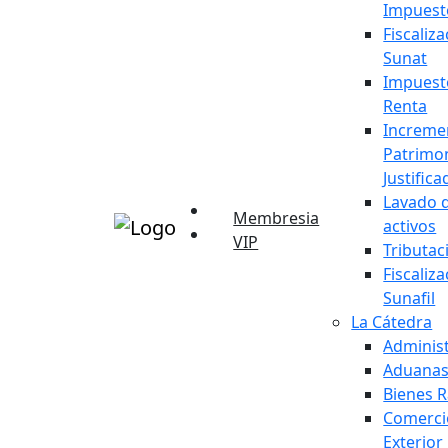
Impuest
Fiscaliz
Sunat
Impuesto
Renta
Increme
Patrimon
Justifica
Lavado 
Membresia
activos
VIP
Tributac
Fiscaliz
Sunafil
La Cátedra
Adminis
Aduana
Bienes R
Comerci
Exterior