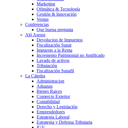
Marketing
Ofimática & Tecnología
Gestión & Innovación
Ventas
Conferencias
Que buena pregunta
Aló Asesor
Devolucion de Impuestos
Fiscalización Sunat
Impuesto a la Renta
Incremento Patrimonial no Justificado
Lavado de activos
Tributación
Fiscalización Sunafil
La Cátedra
Administracion
Aduanas
Bienes Raices
Comercio Exterior
Contabilidad
Derecho y Legislación
Emprendedores
Estrategia Laboral
Estrategia y Defensa Tributaria
IGV