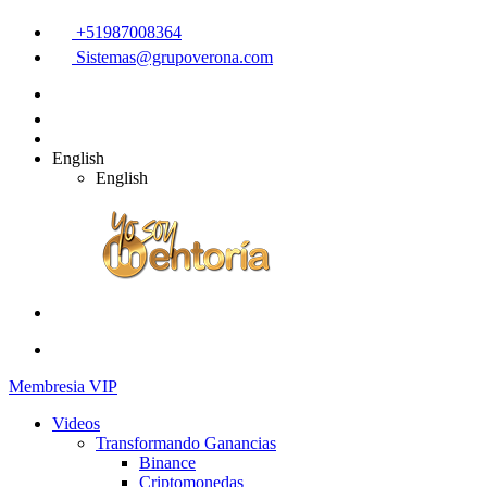
+51987008364
Sistemas@grupoverona.com
English
English
Membresia VIP
Videos
Transformando Ganancias
Binance
Criptomonedas