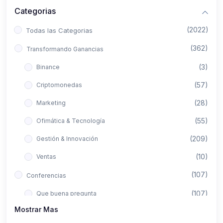
Categorias
(2022)
Todas las Categorias
(362)
Transformando Ganancias
(3)
Binance
(57)
Criptomonedas
(28)
Marketing
(55)
Ofimática & Tecnología
(209)
Gestión & Innovación
(10)
Ventas
(107)
Conferencias
(107)
Que buena pregunta
Mostrar Mas
(422)
Aló Asesor