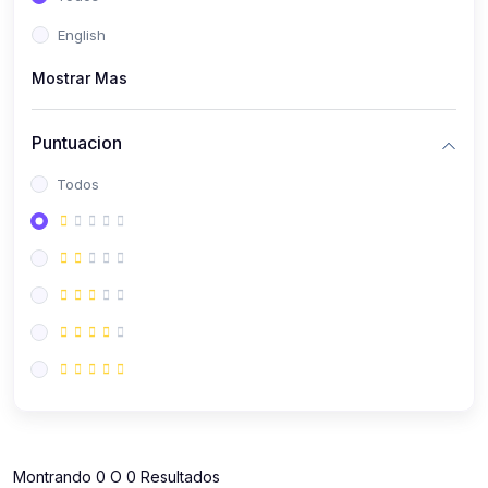
(112)
Contabilidad
English
(112)
Derecho y Legislación
Mostrar Mas
(52)
Emprendedores
(137)
Estrategia Laboral
Puntuacion
(141)
Estrategia y Defensa Tributaria
Todos
(35)
IGV
(164)
Laboral
(157)
Liderazgo Empresarial
(18)
Mypes
(80)
Sunat
(12)
Pymes
Montrando 0 O 0 Resultados