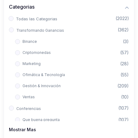
Categorias
(2022)
Todas las Categorias
(362)
Transformando Ganancias
(3)
Binance
(57)
Criptomonedas
(28)
Marketing
(55)
Ofimática & Tecnología
(209)
Gestión & Innovación
(10)
Ventas
(107)
Conferencias
(107)
Que buena pregunta
Mostrar Mas
(422)
Aló Asesor