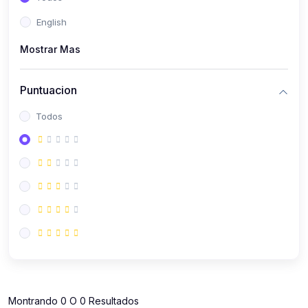
(112)
Contabilidad
English
(112)
Derecho y Legislación
Mostrar Mas
(52)
Emprendedores
(137)
Estrategia Laboral
Puntuacion
(141)
Estrategia y Defensa Tributaria
Todos
(35)
IGV
(164)
Laboral
(157)
Liderazgo Empresarial
(18)
Mypes
(80)
Sunat
(12)
Pymes
Montrando 0 O 0 Resultados