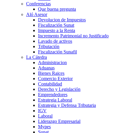
Conferencias
Que buena pregunta
Aló Asesor
Devolucion de Impuestos
Fiscalización Sunat
Impuesto a la Renta
Incremento Patrimonial no Justificado
Lavado de activos
Tributación
Fiscalización Sunafil
La Cátedra
Administracion
Aduanas
Bienes Raices
Comercio Exterior
Contabilidad
Derecho y Legislación
Emprendedores
Estrategia Laboral
Estrategia y Defensa Tributaria
IGV
Laboral
Liderazgo Empresarial
Mypes
Sunat