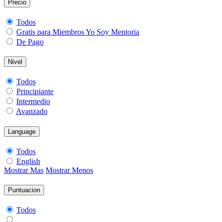
Precio
Todos
Gratis para Miembros Yo Soy Mentoria
De Pago
Nivel
Todos
Principiante
Intermedio
Avanzado
Language
Todos
English
Mostrar Mas
Mostrar Menos
Puntuacion
Todos