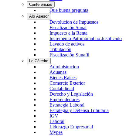
Conferencias
Que buena pregunta
Aló Asesor
Devolucion de Impuestos
Fiscalización Sunat
Impuesto a la Renta
Incremento Patrimonial no Justificado
Lavado de activos
Tributación
Fiscalización Sunafil
La Cátedra
Administracion
Aduanas
Bienes Raices
Comercio Exterior
Contabilidad
Derecho y Legislación
Emprendedores
Estrategia Laboral
Estrategia y Defensa Tributaria
IGV
Laboral
Liderazgo Empresarial
Mypes