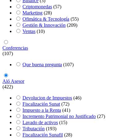
Binance
(3)
Criptomonedas
(57)
Marketing
(28)
Ofimática & Tecnología
(55)
Gestión & Innovación
(209)
Ventas
(10)
Conferencias
(107)
Que buena pregunta
(107)
Aló Asesor
(422)
Devolucion de Impuestos
(46)
Fiscalización Sunat
(72)
Impuesto a la Renta
(41)
Incremento Patrimonial no Justificado
(27)
Lavado de activos
(15)
Tributación
(193)
Fiscalización Sunafil
(28)