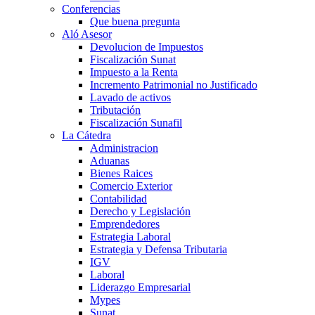
Conferencias
Que buena pregunta
Aló Asesor
Devolucion de Impuestos
Fiscalización Sunat
Impuesto a la Renta
Incremento Patrimonial no Justificado
Lavado de activos
Tributación
Fiscalización Sunafil
La Cátedra
Administracion
Aduanas
Bienes Raices
Comercio Exterior
Contabilidad
Derecho y Legislación
Emprendedores
Estrategia Laboral
Estrategia y Defensa Tributaria
IGV
Laboral
Liderazgo Empresarial
Mypes
Sunat