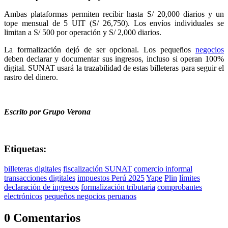
Ambas plataformas permiten recibir hasta S/ 20,000 diarios y un
tope mensual de 5 UIT (S/ 26,750). Los envíos individuales se
limitan a S/ 500 por operación y S/ 2,000 diarios.
La formalización dejó de ser opcional. Los pequeños
negocios
deben declarar y documentar sus ingresos, incluso si operan 100%
digital. SUNAT usará la trazabilidad de estas billeteras para seguir el
rastro del dinero.
Escrito por Grupo Verona
Etiquetas:
billeteras digitales
fiscalización SUNAT
comercio informal
transacciones digitales
impuestos Perú 2025
Yape
Plin
límites
declaración de ingresos
formalización tributaria
comprobantes
electrónicos
pequeños negocios peruanos
0 Comentarios