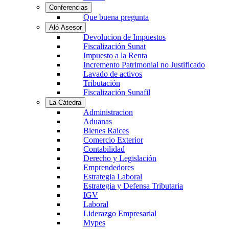
Conferencias
Que buena pregunta
Aló Asesor
Devolucion de Impuestos
Fiscalización Sunat
Impuesto a la Renta
Incremento Patrimonial no Justificado
Lavado de activos
Tributación
Fiscalización Sunafil
La Cátedra
Administracion
Aduanas
Bienes Raices
Comercio Exterior
Contabilidad
Derecho y Legislación
Emprendedores
Estrategia Laboral
Estrategia y Defensa Tributaria
IGV
Laboral
Liderazgo Empresarial
Mypes