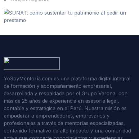
YoSoyMentoría.com es una plataforma digital integral
de formación y acompañamiento empresarial,
desarrollada y respaldada por el Grupo Verona, con
más de 25 años de experiencia en asesoría legal,
contable y estratégica en el Perú. Nuestra misión es
empoderar a emprendedores, empresarios y
profesionales a través de mentorías especializadas,
contenido formativo de alto impacto y una comunidad
activa que comparte conocimientos y experiencias