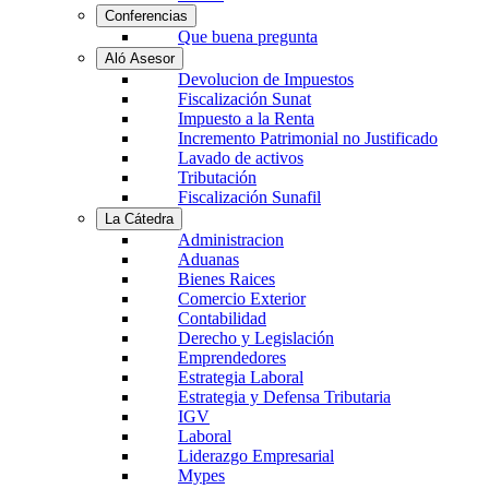
Conferencias
Que buena pregunta
Aló Asesor
Devolucion de Impuestos
Fiscalización Sunat
Impuesto a la Renta
Incremento Patrimonial no Justificado
Lavado de activos
Tributación
Fiscalización Sunafil
La Cátedra
Administracion
Aduanas
Bienes Raices
Comercio Exterior
Contabilidad
Derecho y Legislación
Emprendedores
Estrategia Laboral
Estrategia y Defensa Tributaria
IGV
Laboral
Liderazgo Empresarial
Mypes