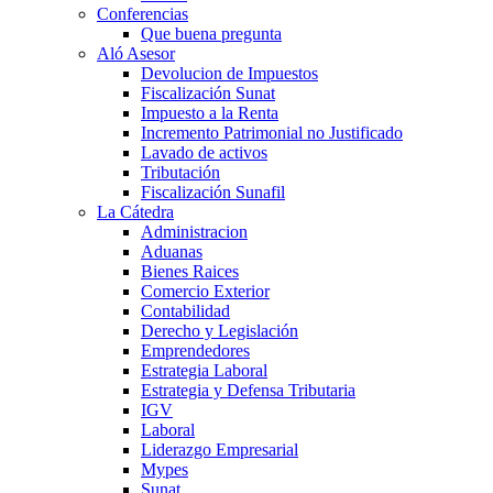
Conferencias
Que buena pregunta
Aló Asesor
Devolucion de Impuestos
Fiscalización Sunat
Impuesto a la Renta
Incremento Patrimonial no Justificado
Lavado de activos
Tributación
Fiscalización Sunafil
La Cátedra
Administracion
Aduanas
Bienes Raices
Comercio Exterior
Contabilidad
Derecho y Legislación
Emprendedores
Estrategia Laboral
Estrategia y Defensa Tributaria
IGV
Laboral
Liderazgo Empresarial
Mypes
Sunat