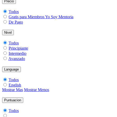
Precio
Todos
Gratis para Miembros Yo Soy Mentoria
De Pago
Nivel
Todos
Principiante
Intermedio
Avanzado
Language
Todos
English
Mostrar Mas
Mostrar Menos
Puntuacion
Todos