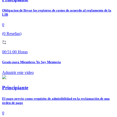
Obligacion de llevar los registros de costos de acuerdo al reglamento de la
LIR
0
(0 Reseñas)
00:51:00 Horas
Gratis para Miembros Yo Soy Mentoria
Adquirir este video
Principiante
El pago previo como requisito de admisibilidad en la reclamación de una
órden de pago
0