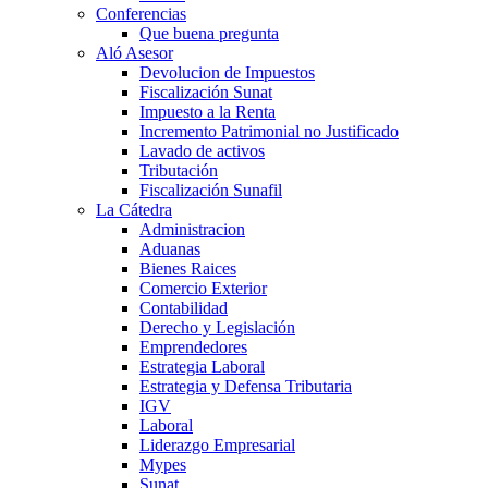
Conferencias
Que buena pregunta
Aló Asesor
Devolucion de Impuestos
Fiscalización Sunat
Impuesto a la Renta
Incremento Patrimonial no Justificado
Lavado de activos
Tributación
Fiscalización Sunafil
La Cátedra
Administracion
Aduanas
Bienes Raices
Comercio Exterior
Contabilidad
Derecho y Legislación
Emprendedores
Estrategia Laboral
Estrategia y Defensa Tributaria
IGV
Laboral
Liderazgo Empresarial
Mypes
Sunat