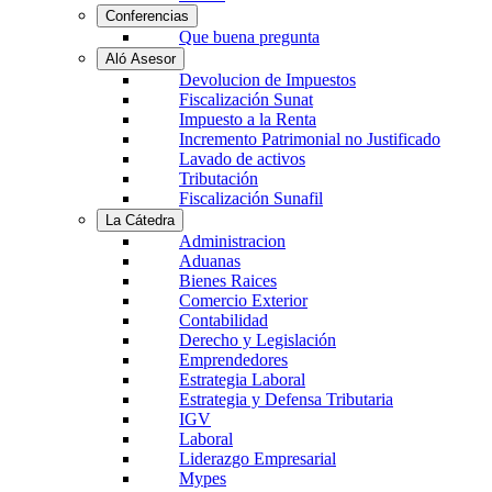
Conferencias
Que buena pregunta
Aló Asesor
Devolucion de Impuestos
Fiscalización Sunat
Impuesto a la Renta
Incremento Patrimonial no Justificado
Lavado de activos
Tributación
Fiscalización Sunafil
La Cátedra
Administracion
Aduanas
Bienes Raices
Comercio Exterior
Contabilidad
Derecho y Legislación
Emprendedores
Estrategia Laboral
Estrategia y Defensa Tributaria
IGV
Laboral
Liderazgo Empresarial
Mypes