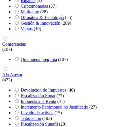
Binance
(3)
Criptomonedas
(57)
Marketing
(28)
Ofimática & Tecnología
(55)
Gestión & Innovación
(209)
Ventas
(10)
Conferencias
(107)
Que buena pregunta
(107)
Aló Asesor
(422)
Devolucion de Impuestos
(46)
Fiscalización Sunat
(72)
Impuesto a la Renta
(41)
Incremento Patrimonial no Justificado
(27)
Lavado de activos
(15)
Tributación
(193)
Fiscalización Sunafil
(28)