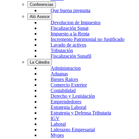
Conferencias
Que buena pregunta
Aló Asesor
Devolucion de Impuestos
Fiscalización Sunat
Impuesto a la Renta
Incremento Patrimonial no Justificado
Lavado de activos
Tributación
Fiscalización Sunafil
La Cátedra
Administracion
Aduanas
Bienes Raices
Comercio Exterior
Contabilidad
Derecho y Legislación
Emprendedores
Estrategia Laboral
Estrategia y Defensa Tributaria
IGV
Laboral
Liderazgo Empresarial
Mypes