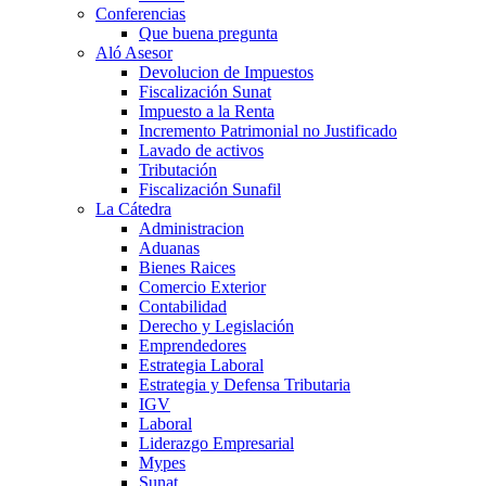
Conferencias
Que buena pregunta
Aló Asesor
Devolucion de Impuestos
Fiscalización Sunat
Impuesto a la Renta
Incremento Patrimonial no Justificado
Lavado de activos
Tributación
Fiscalización Sunafil
La Cátedra
Administracion
Aduanas
Bienes Raices
Comercio Exterior
Contabilidad
Derecho y Legislación
Emprendedores
Estrategia Laboral
Estrategia y Defensa Tributaria
IGV
Laboral
Liderazgo Empresarial
Mypes
Sunat