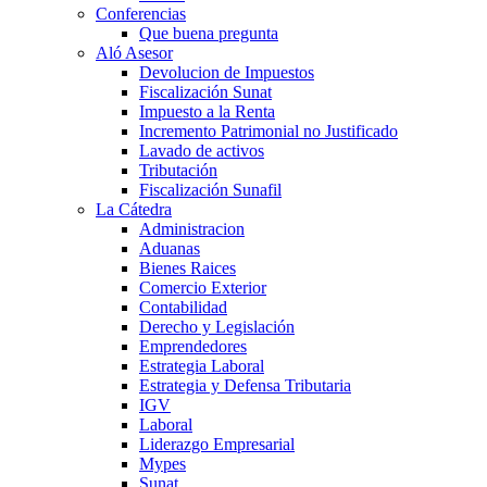
Conferencias
Que buena pregunta
Aló Asesor
Devolucion de Impuestos
Fiscalización Sunat
Impuesto a la Renta
Incremento Patrimonial no Justificado
Lavado de activos
Tributación
Fiscalización Sunafil
La Cátedra
Administracion
Aduanas
Bienes Raices
Comercio Exterior
Contabilidad
Derecho y Legislación
Emprendedores
Estrategia Laboral
Estrategia y Defensa Tributaria
IGV
Laboral
Liderazgo Empresarial
Mypes
Sunat