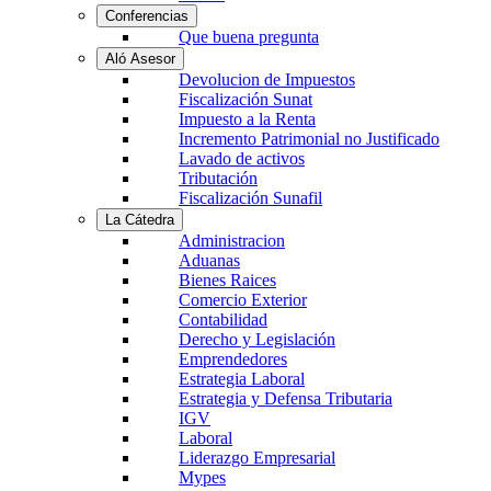
Conferencias
Que buena pregunta
Aló Asesor
Devolucion de Impuestos
Fiscalización Sunat
Impuesto a la Renta
Incremento Patrimonial no Justificado
Lavado de activos
Tributación
Fiscalización Sunafil
La Cátedra
Administracion
Aduanas
Bienes Raices
Comercio Exterior
Contabilidad
Derecho y Legislación
Emprendedores
Estrategia Laboral
Estrategia y Defensa Tributaria
IGV
Laboral
Liderazgo Empresarial
Mypes