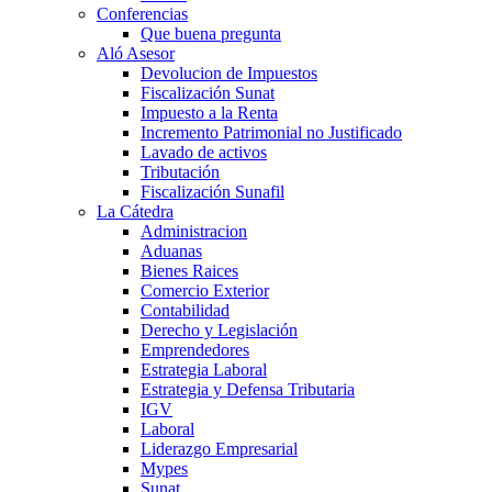
Conferencias
Que buena pregunta
Aló Asesor
Devolucion de Impuestos
Fiscalización Sunat
Impuesto a la Renta
Incremento Patrimonial no Justificado
Lavado de activos
Tributación
Fiscalización Sunafil
La Cátedra
Administracion
Aduanas
Bienes Raices
Comercio Exterior
Contabilidad
Derecho y Legislación
Emprendedores
Estrategia Laboral
Estrategia y Defensa Tributaria
IGV
Laboral
Liderazgo Empresarial
Mypes
Sunat