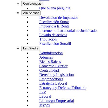
Conferencias
Que buena pregunta
Aló Asesor
Devolucion de Impuestos
Fiscalización Sunat
Impuesto a la Renta
Incremento Patrimonial no Justificado
Lavado de activos
Tributación
Fiscalización Sunafil
La Cátedra
Administracion
Aduanas
Bienes Raices
Comercio Exterior
Contabilidad
Derecho y Legislación
Emprendedores
Estrategia Laboral
Estrategia y Defensa Tributaria
IGV
Laboral
Liderazgo Empresarial
Mypes