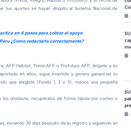
radora (Prima, Integra, Hábitat o Profuturo) y tu fecha de
co
Co
ue tus aportes se hayan dirigido al Sistema Nacional de
ractica en 4 pasos para cobrar el apoyo
SU
ca
n Peru ¿Como redactarlo correctamente?
mi
ra, AFP Habitat, Prima AFP o Profuturo AFP, dirígete a su
 aportado en años, sigue invertido y genera ganancias (o
ondo que elegiste (Fondo 1, 2 o 3), menos una pequeña
SU
i los olvidaste, recupéralos de forma rápida por correo o
pat
pr
as, iniciando 30 días después de tu registro y siguiendo un