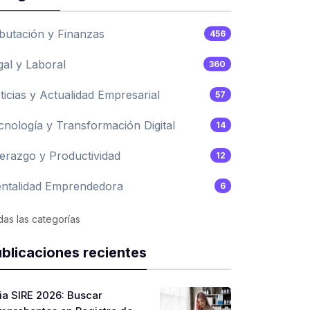
ibutación y Finanzas
456
gal y Laboral
360
ticias y Actualidad Empresarial
57
cnología y Transformación Digital
14
derazgo y Productividad
12
ntalidad Emprendedora
6
as las categorías
blicaciones recientes
ia SIRE 2026: Buscar