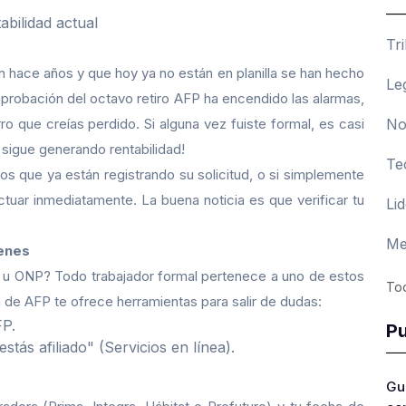
Tr
 hace años y que hoy ya no están en planilla se han hecho
Le
probación del octavo retiro AFP ha encendido las alarmas,
No
o que creías perdido. Si alguna vez fuiste formal, es casi
 sigue generando rentabilidad!
Te
dos que ya están registrando su solicitud, o si simplemente
tuar inmediatamente. La buena noticia es que verificar tu
Li
Me
ienes
P u ONP? Todo trabajador formal pertenece a uno de estos
Tod
n de AFP te ofrece herramientas para salir de dudas:
FP.
Pu
tás afiliado" (Servicios en línea).
Gu