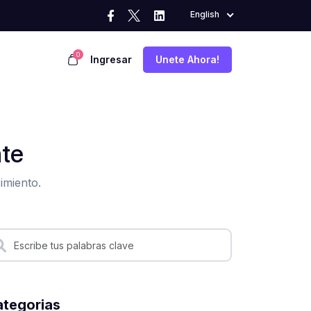
English
0
Ingresar
Unete Ahora!
nte
imiento.
tegorias