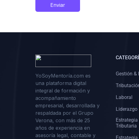
Enviar
CATEGORÍ
Gestión & 
YoSoyMentoría.com es
una plataforma digital
Tributació
integral de formación y
Laboral
acompañamiento
empresarial, desarrollada y
Liderazgo 
respaldada por el Grupo
Estrategia
Verona, con más de 25
Tributaria
años de experiencia en
asesoría legal, contable y
Estrategia