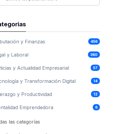
tegorias
ibutación y Finanzas
456
gal y Laboral
360
ticias y Actualidad Empresarial
57
cnología y Transformación Digital
14
derazgo y Productividad
12
ntalidad Emprendedora
6
das las categorías