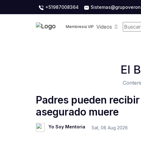
+51987008364
Sistemas@grupoveron
Videos
Membresia VIP
El 
Conteni
Padres pueden recibir
asegurado muere
Yo Soy Mentoria
Sat, 08 Aug 2026