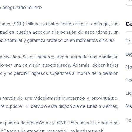
Ca
ones (SNP) fallece sin haber tenido hijos ni cónyuge, sus
s padres puedan acceder a la pensión de ascendencia, un
a familiar y garantiza protección en momentos difíciles.
Tr
Le
e 55 años. Si son menores, deben acreditar una condición
ido por una comisión especializada. Además, deben haber
No
 y no percibir ingresos superiores al monto de la pensión
Te
Li
a través de una videollamada ingresando a onpvirtual.pe,
Me
e o padre”. El servicio está disponible de lunes a viernes,
To
os puntos de atención de la ONP. Para ubicar la sede más
ón “Canales de atención presencial” en la misma web.