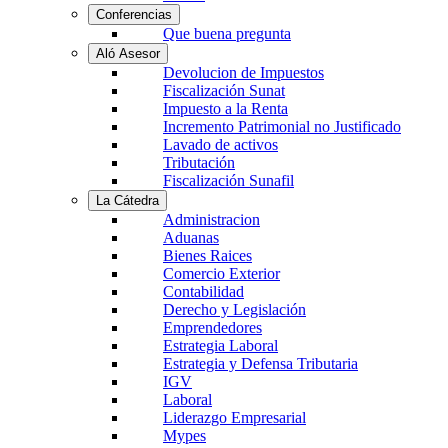
Conferencias
Que buena pregunta
Aló Asesor
Devolucion de Impuestos
Fiscalización Sunat
Impuesto a la Renta
Incremento Patrimonial no Justificado
Lavado de activos
Tributación
Fiscalización Sunafil
La Cátedra
Administracion
Aduanas
Bienes Raices
Comercio Exterior
Contabilidad
Derecho y Legislación
Emprendedores
Estrategia Laboral
Estrategia y Defensa Tributaria
IGV
Laboral
Liderazgo Empresarial
Mypes