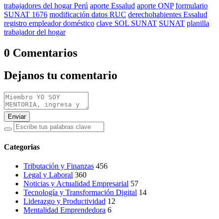
trabajadores del hogar Perú
aporte Essalud
aporte ONP
formulario
SUNAT 1676
modificación datos RUC
derechohabientes Essalud
registro empleador doméstico
clave SOL SUNAT
SUNAT
planilla
trabajador del hogar
0 Comentarios
Dejanos tu comentario
Enviar
Categorias
Tributación y Finanzas
456
Legal y Laboral
360
Noticias y Actualidad Empresarial
57
Tecnología y Transformación Digital
14
Liderazgo y Productividad
12
Mentalidad Emprendedora
6