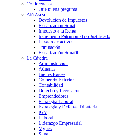
Conferencias
Que buena pregunta
Aló Asesor
Devolucion de Impuestos
Fiscalización Sunat
Impuesto a la Renta
Incremento Patrimonial no Justificado
Lavado de activos
Tributación
Fiscalización Sunafil
La Cátedra
Administracion
Aduanas
Bienes Raices
Comercio Exterior
Contabilidad
Derecho y Legislación
Emprendedores
Estrategia Laboral
Estrategia y Defensa Tributaria
IGV
Laboral
Liderazgo Empresarial
Mypes
Sunat