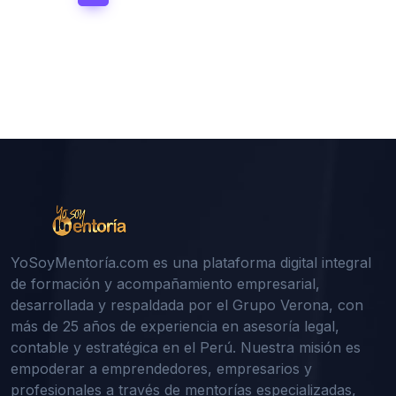
YoSoyMentoría.com es una plataforma digital integral
de formación y acompañamiento empresarial,
desarrollada y respaldada por el Grupo Verona, con
más de 25 años de experiencia en asesoría legal,
contable y estratégica en el Perú. Nuestra misión es
empoderar a emprendedores, empresarios y
profesionales a través de mentorías especializadas,