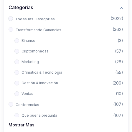
Categorias
(2022)
Todas las Categorias
(362)
Transformando Ganancias
(3)
Binance
(57)
Criptomonedas
(28)
Marketing
(55)
Ofimática & Tecnología
(209)
Gestión & Innovación
(10)
Ventas
(107)
Conferencias
(107)
Que buena pregunta
Mostrar Mas
(422)
Aló Asesor