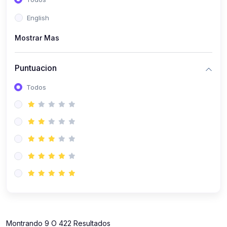
(112)
Contabilidad
English
(112)
Derecho y Legislación
Mostrar Mas
(52)
Emprendedores
(137)
Estrategia Laboral
Puntuacion
(141)
Estrategia y Defensa Tributaria
Todos
(35)
IGV
(164)
Laboral
(157)
Liderazgo Empresarial
(18)
Mypes
(80)
Sunat
(12)
Pymes
Montrando 9 O 422 Resultados