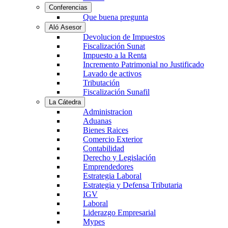
Conferencias
Que buena pregunta
Aló Asesor
Devolucion de Impuestos
Fiscalización Sunat
Impuesto a la Renta
Incremento Patrimonial no Justificado
Lavado de activos
Tributación
Fiscalización Sunafil
La Cátedra
Administracion
Aduanas
Bienes Raices
Comercio Exterior
Contabilidad
Derecho y Legislación
Emprendedores
Estrategia Laboral
Estrategia y Defensa Tributaria
IGV
Laboral
Liderazgo Empresarial
Mypes