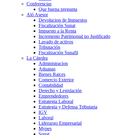
Conferencias
Que buena pregunta
Aló Asesor
Devolucion de Impuestos
Fiscalización Sunat
Impuesto a la Renta
Incremento Patrimonial no Justificado
Lavado de activos
Tributación
Fiscalización Sunafil
La Cátedra
Administracion
Aduanas
Bienes Raices
Comercio Exterior
Contabilidad
Derecho y Legislación
Emprendedores
Estrategia Laboral
Estrategia y Defensa Tributaria
IGV
Laboral
Liderazgo Empresarial
Mypes
Sunat