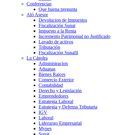
Conferencias
Que buena pregunta
Aló Asesor
Devolucion de Impuestos
Fiscalización Sunat
Impuesto a la Renta
Incremento Patrimonial no Justificado
Lavado de activos
Tributación
Fiscalización Sunafil
La Cátedra
Administracion
Aduanas
Bienes Raices
Comercio Exterior
Contabilidad
Derecho y Legislación
Emprendedores
Estrategia Laboral
Estrategia y Defensa Tributaria
IGV
Laboral
Liderazgo Empresarial
Mypes
Sunat