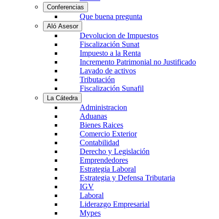
Conferencias
Que buena pregunta
Aló Asesor
Devolucion de Impuestos
Fiscalización Sunat
Impuesto a la Renta
Incremento Patrimonial no Justificado
Lavado de activos
Tributación
Fiscalización Sunafil
La Cátedra
Administracion
Aduanas
Bienes Raices
Comercio Exterior
Contabilidad
Derecho y Legislación
Emprendedores
Estrategia Laboral
Estrategia y Defensa Tributaria
IGV
Laboral
Liderazgo Empresarial
Mypes