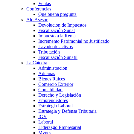
Ventas
Conferencias
Que buena pregunta
Aló Asesor
Devolucion de Impuestos
Fiscalización Sunat
Impuesto a la Renta
Incremento Patrimonial no Justificado
Lavado de activos
Tributación
Fiscalización Sunafil
La Cátedra
Administracion
Aduanas
Bienes Raices
Comercio Exterior
Contabilidad
Derecho y Legislación
Emprendedores
Estrategia Laboral
Estrategia y Defensa Tributaria
IGV
Laboral
Liderazgo Empresarial
Mypes