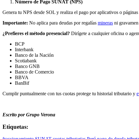
Número de Pago SUNAT (NPS)
Genera tu NPS desde SOL y realiza el pago por aplicativos o págin
Importante:
No aplica para deudas por regalías
mineras
ni gravamen 
¿Prefieres el método presencial?
Dirígete a cualquier oficina o agen
BCP
Interbank
Banco de la Nación
Scotiabank
Banco GNB
Banco de Comercio
BBVA
BanBif
Cumplir puntualmente con tus cuotas protege tu historial tributario y
e
Escrito por Grupo Verona
Etiquetas:
fraccionamiento SUNAT
cuotas tributarias Perú
pago de deuda tributa