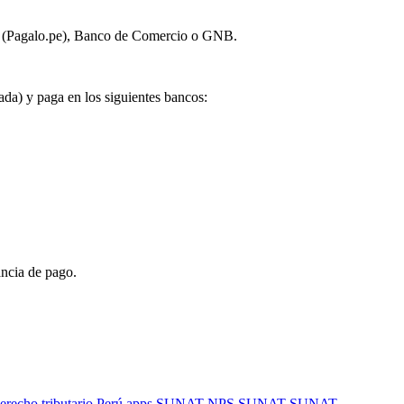
ón (Pagalo.pe), Banco de Comercio o GNB.
ada) y paga en los siguientes bancos:
ancia de pago.
erecho tributario Perú
apps SUNAT
NPS SUNAT
SUNAT