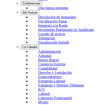
Conferencias
Que buena pregunta
Aló Asesor
Devolucion de Impuestos
Fiscalización Sunat
Impuesto a la Renta
Incremento Patrimonial no Justificado
Lavado de activos
Tributación
Fiscalización Sunafil
La Cátedra
Administracion
Aduanas
Bienes Raices
Comercio Exterior
Contabilidad
Derecho y Legislación
Emprendedores
Estrategia Laboral
Estrategia y Defensa Tributaria
IGV
Laboral
Liderazgo Empresarial
Mypes