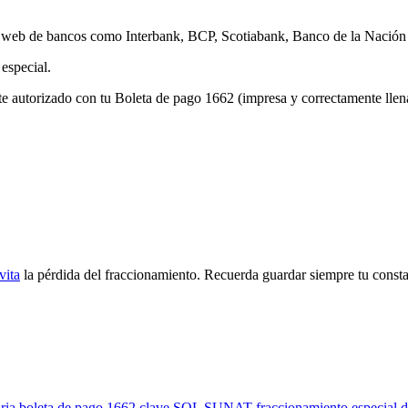
as web de bancos como Interbank, BCP, Scotiabank, Banco de la Naci
especial.
te autorizado con tu Boleta de pago 1662 (impresa y correctamente llen
vita
la pérdida del fraccionamiento. Recuerda guardar siempre tu const
ria
boleta de pago 1662
clave SOL SUNAT
fraccionamiento especial
d