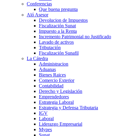
Conferencias
Que buena pregunta
Aló Asesor
Devolucion de Impuestos
Fiscalización Sunat
Impuesto a la Renta
Incremento Patrimonial no Justificado
Lavado de activos
Tributación
Fiscalización Sunafil
La Cátedra
Administracion
Aduanas
Bienes Raices
Comercio Exterior
Contabilidad
Derecho y Legislación
Emprendedores
Estrategia Laboral
Estrategia y Defensa Tributaria
IGV
Laboral
Liderazgo Empresarial
Mypes
Sunat