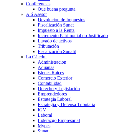
Conferencias
Que buena pregunta
Aló Asesor
Devolucion de Impuestos
Fiscalización Sunat
Impuesto a la Renta
Incremento Patrimonial no Justificado
Lavado de activos
Tributación
Fiscalización Sunafil
La Cátedra
Administracion
Aduanas
Bienes Raices
Comercio Exterior
Contabilidad
Derecho y Legislación
Emprendedores
Estrategia Laboral
Estrategia y Defensa Tributaria
IGV
Laboral
Liderazgo Empresarial
Mypes
Sunat