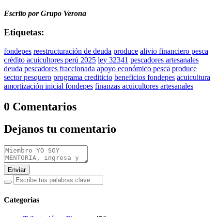
Escrito por Grupo Verona
Etiquetas:
fondepes
reestructuración de deuda
produce
alivio financiero pesca
crédito acuicultores perú 2025
ley 32341
pescadores artesanales
deuda pescadores fraccionada
apoyo económico pesca
produce
sector pesquero
programa crediticio
beneficios fondepes
acuicultura
amortización inicial fondepes
finanzas acuicultores artesanales
0 Comentarios
Dejanos tu comentario
Enviar
Categorias