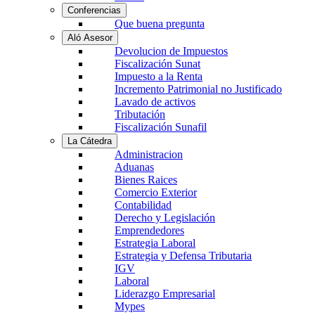
Conferencias
Que buena pregunta
Aló Asesor
Devolucion de Impuestos
Fiscalización Sunat
Impuesto a la Renta
Incremento Patrimonial no Justificado
Lavado de activos
Tributación
Fiscalización Sunafil
La Cátedra
Administracion
Aduanas
Bienes Raices
Comercio Exterior
Contabilidad
Derecho y Legislación
Emprendedores
Estrategia Laboral
Estrategia y Defensa Tributaria
IGV
Laboral
Liderazgo Empresarial
Mypes