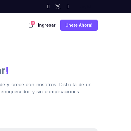
0
Ingresar
Unete Ahora!
ar
!
de y crece con nosotros. Disfruta de un
o enriquecedor y sin complicaciones.