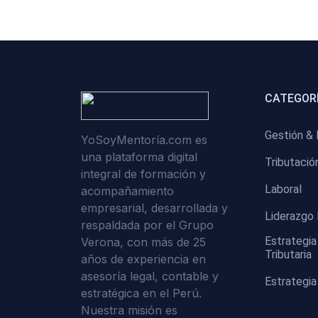
CATEGORÍ
Gestión & 
YoSoyMentoría.com es
una plataforma digital
Tributació
integral de formación y
Laboral
acompañamiento
empresarial, desarrollada y
Liderazgo 
respaldada por el Grupo
Estrategia
Verona, con más de 25
Tributaria
años de experiencia en
asesoría legal, contable y
Estrategia
estratégica en el Perú.
Nuestra misión es