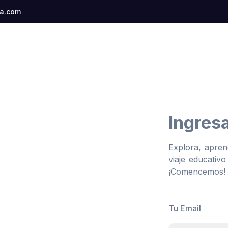
a.com
Ingres
Explora, apren
viaje educativ
¡Comencemos!
Tu Email