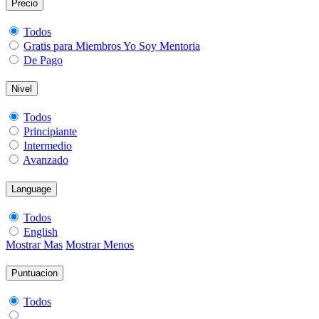
Precio
Todos
Gratis para Miembros Yo Soy Mentoria
De Pago
Nivel
Todos
Principiante
Intermedio
Avanzado
Language
Todos
English
Mostrar Mas
Mostrar Menos
Puntuacion
Todos