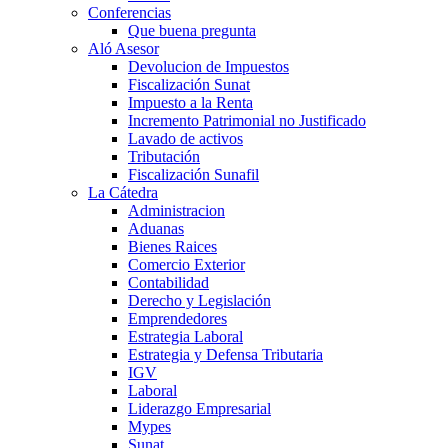
Conferencias
Que buena pregunta
Aló Asesor
Devolucion de Impuestos
Fiscalización Sunat
Impuesto a la Renta
Incremento Patrimonial no Justificado
Lavado de activos
Tributación
Fiscalización Sunafil
La Cátedra
Administracion
Aduanas
Bienes Raices
Comercio Exterior
Contabilidad
Derecho y Legislación
Emprendedores
Estrategia Laboral
Estrategia y Defensa Tributaria
IGV
Laboral
Liderazgo Empresarial
Mypes
Sunat