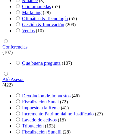
Binance
(3)
Criptomonedas
(57)
Marketing
(28)
Ofimática & Tecnología
(55)
Gestión & Innovación
(209)
Ventas
(10)
Conferencias
(107)
Que buena pregunta
(107)
Aló Asesor
(422)
Devolucion de Impuestos
(46)
Fiscalización Sunat
(72)
Impuesto a la Renta
(41)
Incremento Patrimonial no Justificado
(27)
Lavado de activos
(15)
Tributación
(193)
Fiscalización Sunafil
(28)