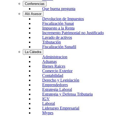
Conferencias
Que buena pregunta
Aló Asesor
Devolucion de Impuestos
Fiscalización Sunat
Impuesto a la Renta
Incremento Patrimonial no Justificado
Lavado de activos
Tributación
Fiscalización Sunafil
La Cátedra
Administracion
Aduanas
Bienes Raices
Comercio Exterior
Contabilidad
Derecho y Legislación
Emprendedores
Estrategia Laboral
Estrategia y Defensa Tributaria
IGV
Laboral
Liderazgo Empresarial
Mypes