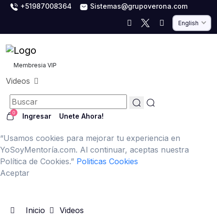
+51987008364
Sistemas@grupoverona.com
English
Membresia VIP
Videos
0
Ingresar
Unete Ahora!
“Usamos cookies para mejorar tu experiencia en
YoSoyMentoría.com. Al continuar, aceptas nuestra
Política de Cookies.”
Politicas Cookies
Aceptar
Inicio
Videos