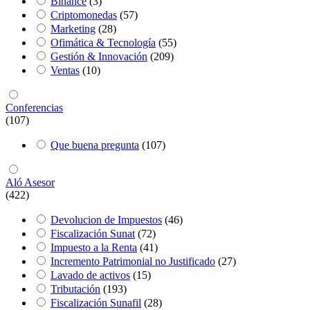
Binance
(3)
Criptomonedas
(57)
Marketing
(28)
Ofimática & Tecnología
(55)
Gestión & Innovación
(209)
Ventas
(10)
Conferencias
(107)
Que buena pregunta
(107)
Aló Asesor
(422)
Devolucion de Impuestos
(46)
Fiscalización Sunat
(72)
Impuesto a la Renta
(41)
Incremento Patrimonial no Justificado
(27)
Lavado de activos
(15)
Tributación
(193)
Fiscalización Sunafil
(28)