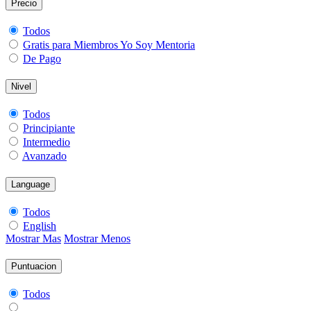
Precio
Todos
Gratis para Miembros Yo Soy Mentoria
De Pago
Nivel
Todos
Principiante
Intermedio
Avanzado
Language
Todos
English
Mostrar Mas
Mostrar Menos
Puntuacion
Todos