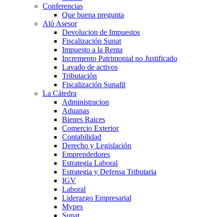
Conferencias
Que buena pregunta
Aló Asesor
Devolucion de Impuestos
Fiscalización Sunat
Impuesto a la Renta
Incremento Patrimonial no Justificado
Lavado de activos
Tributación
Fiscalización Sunafil
La Cátedra
Administracion
Aduanas
Bienes Raices
Comercio Exterior
Contabilidad
Derecho y Legislación
Emprendedores
Estrategia Laboral
Estrategia y Defensa Tributaria
IGV
Laboral
Liderazgo Empresarial
Mypes
Sunat