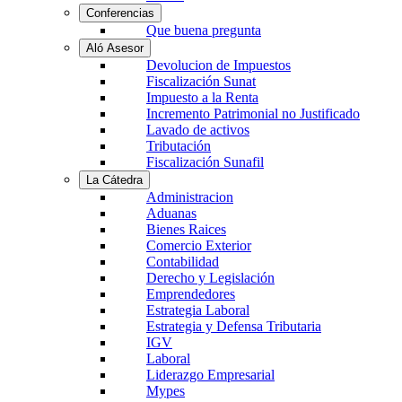
Conferencias
Que buena pregunta
Aló Asesor
Devolucion de Impuestos
Fiscalización Sunat
Impuesto a la Renta
Incremento Patrimonial no Justificado
Lavado de activos
Tributación
Fiscalización Sunafil
La Cátedra
Administracion
Aduanas
Bienes Raices
Comercio Exterior
Contabilidad
Derecho y Legislación
Emprendedores
Estrategia Laboral
Estrategia y Defensa Tributaria
IGV
Laboral
Liderazgo Empresarial
Mypes