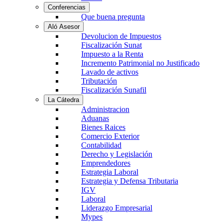
Conferencias
Que buena pregunta
Aló Asesor
Devolucion de Impuestos
Fiscalización Sunat
Impuesto a la Renta
Incremento Patrimonial no Justificado
Lavado de activos
Tributación
Fiscalización Sunafil
La Cátedra
Administracion
Aduanas
Bienes Raices
Comercio Exterior
Contabilidad
Derecho y Legislación
Emprendedores
Estrategia Laboral
Estrategia y Defensa Tributaria
IGV
Laboral
Liderazgo Empresarial
Mypes