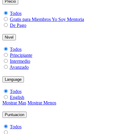
Precio
Todos
Gratis para Miembros Yo Soy Mentoria
De Pago
Nivel
Todos
Principiante
Intermedio
Avanzado
Language
Todos
English
Mostrar Mas
Mostrar Menos
Puntuacion
Todos