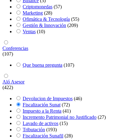
Binance
(3)
Criptomonedas
(57)
Marketing
(28)
Ofimática & Tecnología
(55)
Gestión & Innovación
(209)
Ventas
(10)
Conferencias
(107)
Que buena pregunta
(107)
Aló Asesor
(422)
Devolucion de Impuestos
(46)
Fiscalización Sunat
(72)
Impuesto a la Renta
(41)
Incremento Patrimonial no Justificado
(27)
Lavado de activos
(15)
Tributación
(193)
Fiscalización Sunafil
(28)