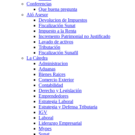
Conferencias
Que buena pregunta
Aló Asesor
Devolucion de Impuestos
Fiscalización Sunat
Impuesto a la Renta
Incremento Patrimonial no Justificado
Lavado de activos
Tributación
Fiscalización Sunafil
La Cátedra
Administracion
Aduanas
Bienes Raices
Comercio Exterior
Contabilidad
Derecho y Legislación
Emprendedores
Estrategia Laboral
Estrategia y Defensa Tributaria
IGV
Laboral
Liderazgo Empresarial
Mypes
Sunat