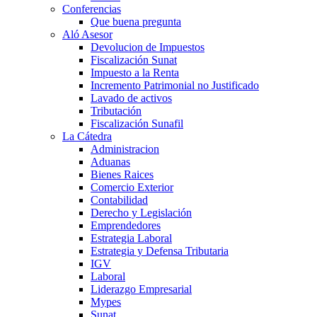
Conferencias
Que buena pregunta
Aló Asesor
Devolucion de Impuestos
Fiscalización Sunat
Impuesto a la Renta
Incremento Patrimonial no Justificado
Lavado de activos
Tributación
Fiscalización Sunafil
La Cátedra
Administracion
Aduanas
Bienes Raices
Comercio Exterior
Contabilidad
Derecho y Legislación
Emprendedores
Estrategia Laboral
Estrategia y Defensa Tributaria
IGV
Laboral
Liderazgo Empresarial
Mypes
Sunat