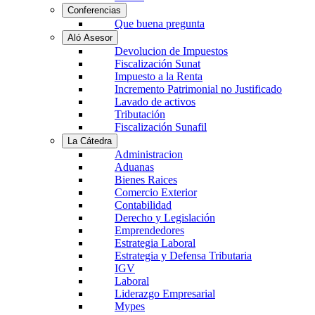
Conferencias
Que buena pregunta
Aló Asesor
Devolucion de Impuestos
Fiscalización Sunat
Impuesto a la Renta
Incremento Patrimonial no Justificado
Lavado de activos
Tributación
Fiscalización Sunafil
La Cátedra
Administracion
Aduanas
Bienes Raices
Comercio Exterior
Contabilidad
Derecho y Legislación
Emprendedores
Estrategia Laboral
Estrategia y Defensa Tributaria
IGV
Laboral
Liderazgo Empresarial
Mypes