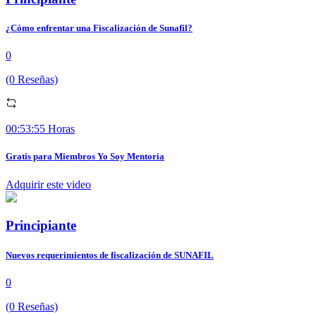
¿Cómo enfrentar una Fiscalización de Sunafil?
0
(0 Reseñas)
00:53:55 Horas
Gratis para Miembros Yo Soy Mentoria
Adquirir este video
Principiante
Nuevos requerimientos de fiscalización de SUNAFIL
0
(0 Reseñas)