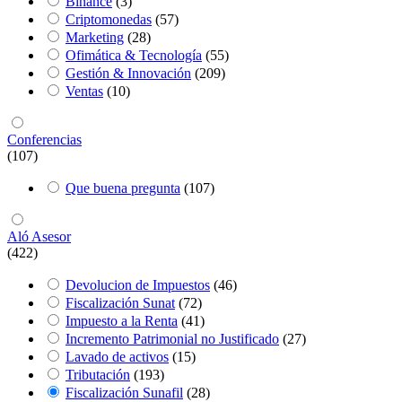
Binance
(3)
Criptomonedas
(57)
Marketing
(28)
Ofimática & Tecnología
(55)
Gestión & Innovación
(209)
Ventas
(10)
Conferencias
(107)
Que buena pregunta
(107)
Aló Asesor
(422)
Devolucion de Impuestos
(46)
Fiscalización Sunat
(72)
Impuesto a la Renta
(41)
Incremento Patrimonial no Justificado
(27)
Lavado de activos
(15)
Tributación
(193)
Fiscalización Sunafil
(28)