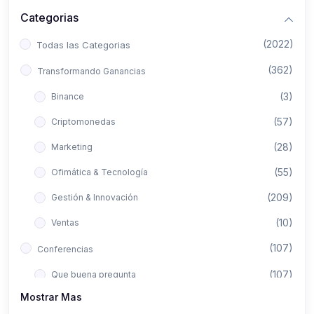
Categorias
(2022)
Todas las Categorias
(362)
Transformando Ganancias
(3)
Binance
(57)
Criptomonedas
(28)
Marketing
(55)
Ofimática & Tecnología
(209)
Gestión & Innovación
(10)
Ventas
(107)
Conferencias
(107)
Que buena pregunta
Mostrar Mas
(422)
Aló Asesor