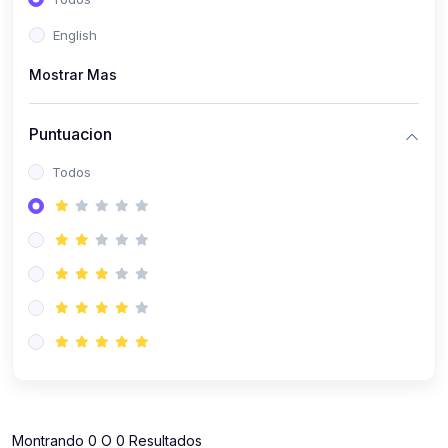
(112)
Contabilidad
English
(112)
Derecho y Legislación
Mostrar Mas
(52)
Emprendedores
(137)
Estrategia Laboral
Puntuacion
(141)
Estrategia y Defensa Tributaria
Todos
(35)
IGV
(164)
Laboral
(157)
Liderazgo Empresarial
(18)
Mypes
(80)
Sunat
(12)
Pymes
Montrando 0 O 0 Resultados