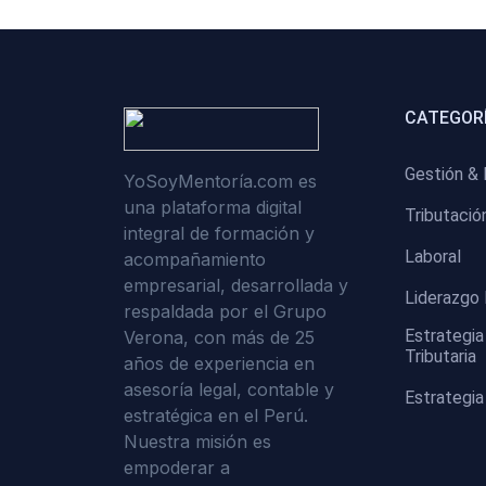
CATEGORÍ
Gestión & 
YoSoyMentoría.com es
una plataforma digital
Tributació
integral de formación y
Laboral
acompañamiento
empresarial, desarrollada y
Liderazgo 
respaldada por el Grupo
Estrategia
Verona, con más de 25
Tributaria
años de experiencia en
asesoría legal, contable y
Estrategia
estratégica en el Perú.
Nuestra misión es
empoderar a