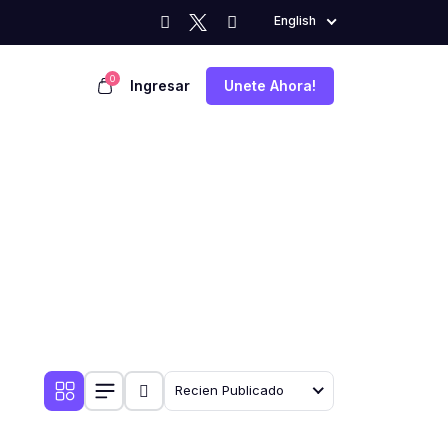
English
0
Ingresar
Unete Ahora!
Recien Publicado