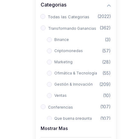
Categorias
(2022)
Todas las Categorias
(362)
Transformando Ganancias
(3)
Binance
(57)
Criptomonedas
(28)
Marketing
(55)
Ofimática & Tecnología
(209)
Gestión & Innovación
(10)
Ventas
(107)
Conferencias
(107)
Que buena pregunta
Mostrar Mas
(422)
Aló Asesor