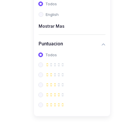
Todos
(112)
Contabilidad
English
(112)
Derecho y Legislación
Mostrar Mas
(52)
Emprendedores
(137)
Estrategia Laboral
Puntuacion
(141)
Estrategia y Defensa
Todos
Tributaria
(35)
IGV
(164)
Laboral
(157)
Liderazgo Empresarial
(18)
Mypes
(80)
Sunat
(12)
Pymes