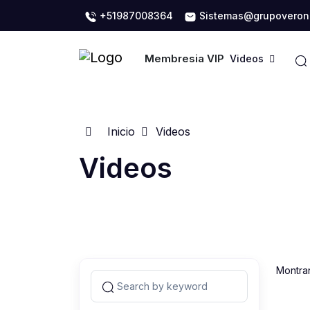
+51987008364
Sistemas@grupoveron
Membresia VIP
Videos
Inicio
Videos
Videos
Montra