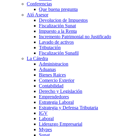
Conferencias
Que buena pregunta
Aló Asesor
Devolucion de Impuestos
Fiscalización Sunat
Impuesto a la Renta
Incremento Patrimonial no Justificado
Lavado de activos
Tributación
Fiscalización Sunafil
La Cátedra
Administracion
Aduanas
Bienes Raices
Comercio Exterior
Contabilidad
Derecho y Legislación
Emprendedores
Estrategia Laboral
Estrategia y Defensa Tributaria
IGV
Laboral
Liderazgo Empresarial
Mypes
Sunat