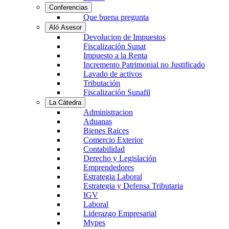
Conferencias
Que buena pregunta
Aló Asesor
Devolucion de Impuestos
Fiscalización Sunat
Impuesto a la Renta
Incremento Patrimonial no Justificado
Lavado de activos
Tributación
Fiscalización Sunafil
La Cátedra
Administracion
Aduanas
Bienes Raices
Comercio Exterior
Contabilidad
Derecho y Legislación
Emprendedores
Estrategia Laboral
Estrategia y Defensa Tributaria
IGV
Laboral
Liderazgo Empresarial
Mypes