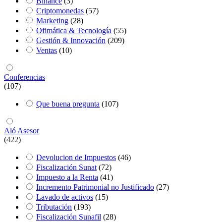
Binance
(3)
Criptomonedas
(57)
Marketing
(28)
Ofimática & Tecnología
(55)
Gestión & Innovación
(209)
Ventas
(10)
Conferencias
(107)
Que buena pregunta
(107)
Aló Asesor
(422)
Devolucion de Impuestos
(46)
Fiscalización Sunat
(72)
Impuesto a la Renta
(41)
Incremento Patrimonial no Justificado
(27)
Lavado de activos
(15)
Tributación
(193)
Fiscalización Sunafil
(28)