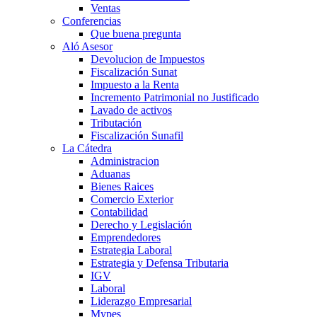
Ventas
Conferencias
Que buena pregunta
Aló Asesor
Devolucion de Impuestos
Fiscalización Sunat
Impuesto a la Renta
Incremento Patrimonial no Justificado
Lavado de activos
Tributación
Fiscalización Sunafil
La Cátedra
Administracion
Aduanas
Bienes Raices
Comercio Exterior
Contabilidad
Derecho y Legislación
Emprendedores
Estrategia Laboral
Estrategia y Defensa Tributaria
IGV
Laboral
Liderazgo Empresarial
Mypes