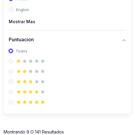
(112)
Contabilidad
English
(112)
Derecho y Legislación
Mostrar Mas
(52)
Emprendedores
(137)
Estrategia Laboral
Puntuacion
(141)
Estrategia y Defensa Tributaria
Todos
(35)
IGV
(164)
Laboral
(157)
Liderazgo Empresarial
(18)
Mypes
(80)
Sunat
(12)
Pymes
Montrando 9 O 141 Resultados