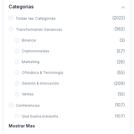
Categorias
(2022)
Todas las Categorias
(362)
Transformando Ganancias
(3)
Binance
(57)
Criptomonedas
(28)
Marketing
(55)
Ofimática & Tecnología
(209)
Gestión & Innovación
(10)
Ventas
(107)
Conferencias
(107)
Que buena pregunta
Mostrar Mas
(422)
Aló Asesor