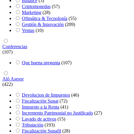
Binance
(3)
Criptomonedas
(57)
Marketing
(28)
Ofimática & Tecnología
(55)
Gestión & Innovación
(209)
Ventas
(10)
Conferencias
(107)
Que buena pregunta
(107)
Aló Asesor
(422)
Devolucion de Impuestos
(46)
Fiscalización Sunat
(72)
Impuesto a la Renta
(41)
Incremento Patrimonial no Justificado
(27)
Lavado de activos
(15)
Tributación
(193)
Fiscalización Sunafil
(28)