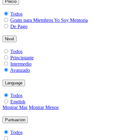
Precio
Todos
Gratis para Miembros Yo Soy Mentoria
De Pago
Nivel
Todos
Principiante
Intermedio
Avanzado
Language
Todos
English
Mostrar Mas
Mostrar Menos
Puntuacion
Todos