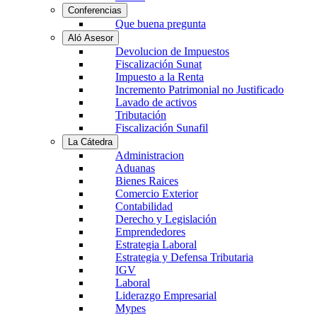
Conferencias
Que buena pregunta
Aló Asesor
Devolucion de Impuestos
Fiscalización Sunat
Impuesto a la Renta
Incremento Patrimonial no Justificado
Lavado de activos
Tributación
Fiscalización Sunafil
La Cátedra
Administracion
Aduanas
Bienes Raices
Comercio Exterior
Contabilidad
Derecho y Legislación
Emprendedores
Estrategia Laboral
Estrategia y Defensa Tributaria
IGV
Laboral
Liderazgo Empresarial
Mypes