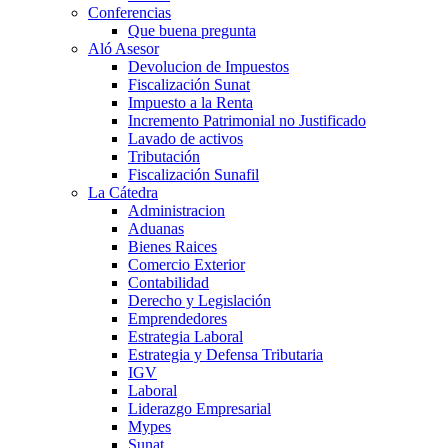
Conferencias
Que buena pregunta
Aló Asesor
Devolucion de Impuestos
Fiscalización Sunat
Impuesto a la Renta
Incremento Patrimonial no Justificado
Lavado de activos
Tributación
Fiscalización Sunafil
La Cátedra
Administracion
Aduanas
Bienes Raices
Comercio Exterior
Contabilidad
Derecho y Legislación
Emprendedores
Estrategia Laboral
Estrategia y Defensa Tributaria
IGV
Laboral
Liderazgo Empresarial
Mypes
Sunat