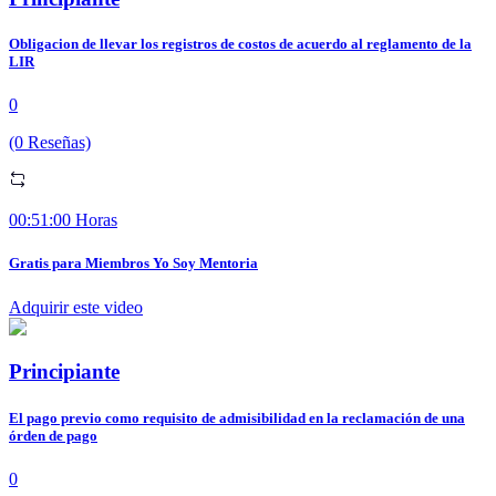
Obligacion de llevar los registros de costos de acuerdo al reglamento de la
LIR
0
(0 Reseñas)
00:51:00 Horas
Gratis para Miembros Yo Soy Mentoria
Adquirir este video
Principiante
El pago previo como requisito de admisibilidad en la reclamación de una
órden de pago
0