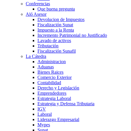
Conferencias
Que buena pregunta
Aló Asesor
Devolucion de Impuestos
Fiscalización Sunat
Impuesto a la Renta
Incremento Patrimonial no Justificado
Lavado de activos
Tributación
Fiscalización Sunafil
La Cátedra
Administracion
Aduanas
Bienes Raices
Comercio Exterior
Contabilidad
Derecho y Legislación
Emprendedores
Estrategia Laboral
Estrategia y Defensa Tributaria
IGV
Laboral
Liderazgo Empresarial
Mypes
Sunat