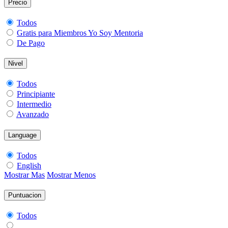
Precio
Todos
Gratis para Miembros Yo Soy Mentoria
De Pago
Nivel
Todos
Principiante
Intermedio
Avanzado
Language
Todos
English
Mostrar Mas
Mostrar Menos
Puntuacion
Todos