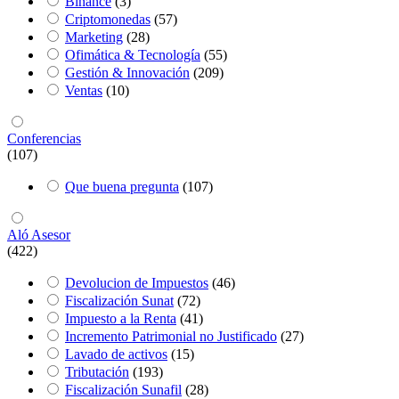
Binance
(3)
Criptomonedas
(57)
Marketing
(28)
Ofimática & Tecnología
(55)
Gestión & Innovación
(209)
Ventas
(10)
Conferencias
(107)
Que buena pregunta
(107)
Aló Asesor
(422)
Devolucion de Impuestos
(46)
Fiscalización Sunat
(72)
Impuesto a la Renta
(41)
Incremento Patrimonial no Justificado
(27)
Lavado de activos
(15)
Tributación
(193)
Fiscalización Sunafil
(28)