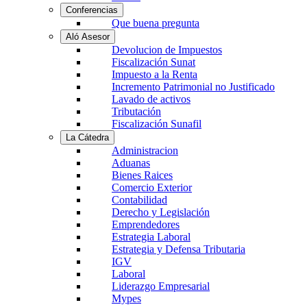
Conferencias
Que buena pregunta
Aló Asesor
Devolucion de Impuestos
Fiscalización Sunat
Impuesto a la Renta
Incremento Patrimonial no Justificado
Lavado de activos
Tributación
Fiscalización Sunafil
La Cátedra
Administracion
Aduanas
Bienes Raices
Comercio Exterior
Contabilidad
Derecho y Legislación
Emprendedores
Estrategia Laboral
Estrategia y Defensa Tributaria
IGV
Laboral
Liderazgo Empresarial
Mypes