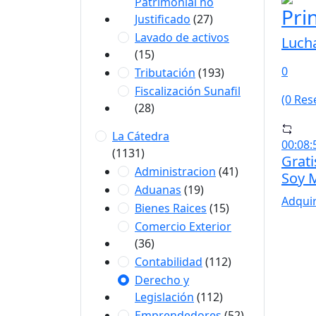
Patrimonial no
Pri
Justificado
(27)
Lavado de activos
Lucha
(15)
0
Tributación
(193)
Fiscalización Sunafil
(0 Res
(28)
La Cátedra
00:08:
(1131)
Grat
Administracion
(41)
Soy 
Aduanas
(19)
Adquir
Bienes Raices
(15)
Comercio Exterior
(36)
Contabilidad
(112)
Derecho y
Legislación
(112)
Emprendedores
(52)