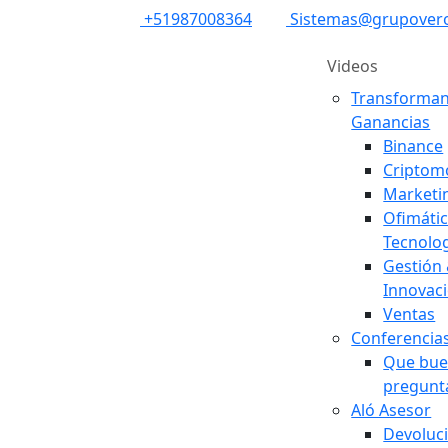
+51987008364
Sistemas@grupover
Videos
Transforma
Ganancias
Binance
Criptom
Marketi
Ofimáti
Tecnolo
Gestión
Innovac
Ventas
Conferencia
Que bu
pregunt
Aló Asesor
Devoluc