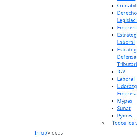
Contabil
Derecho
Legislac
Empren
Estrateg
Laboral
Estrateg
Defensa
Tributar
IGV
Laboral
Lideraz
Empresa
Mypes
Sunat
Pymes
Todos los 
Inicio
Videos