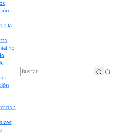
os
ación
 a la
nto
ial no
do
de
ión
ación
tracion
s
aices
o