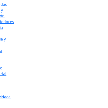
idad
 y
ión
dedores
ia
ia y
ia
go
rial
videos