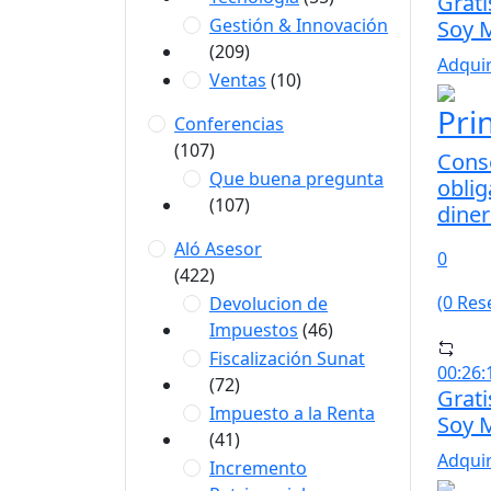
Grat
Gestión & Innovación
Soy 
(209)
Adquir
Ventas
(10)
Pri
Conferencias
(107)
Conse
Que buena pregunta
oblig
(107)
dine
Aló Asesor
0
(422)
(0 Res
Devolucion de
Impuestos
(46)
Fiscalización Sunat
00:26:
(72)
Grat
Impuesto a la Renta
Soy 
(41)
Adquir
Incremento