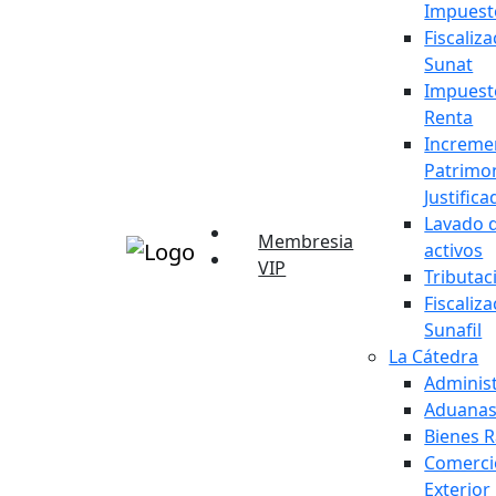
Impuest
Fiscaliz
Sunat
Impuesto
Renta
Increme
Patrimon
Justifica
Lavado 
Membresia
activos
VIP
Tributac
Fiscaliz
Sunafil
La Cátedra
Adminis
Aduana
Bienes R
Comerci
Exterior