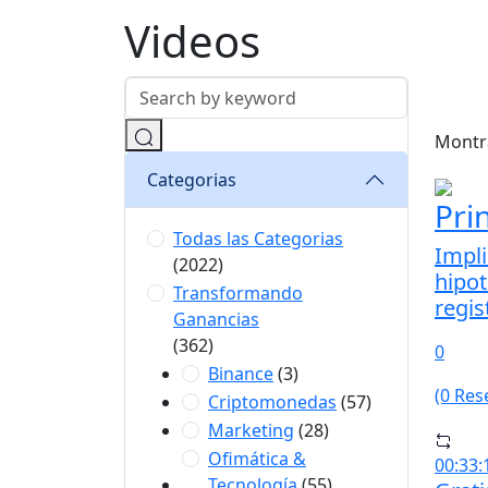
Videos
Montr
Categorias
Pri
Todas las Categorias
Impli
(2022)
hipot
Transformando
regis
Ganancias
(362)
0
Binance
(3)
(0 Res
Criptomonedas
(57)
Marketing
(28)
Ofimática &
00:33:
Tecnología
(55)