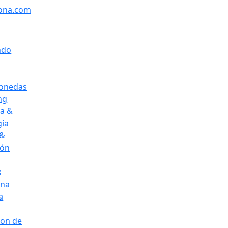
ona.com
ndo
onedas
ng
ca &
gía
 &
ión
s
ena
a
ion de