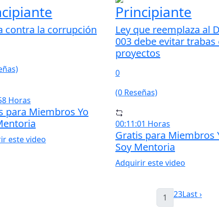
ncipiante
Principiante
 contra la corrupción
Ley que reemplaza al 
003 debe evitar trabas
proyectos
eñas)
0
(0 Reseñas)
58 Horas
is para Miembros Yo
Mentoria
00:11:01 Horas
Gratis para Miembros 
ir este video
Soy Mentoria
Adquirir este video
2
3
Last ›
1