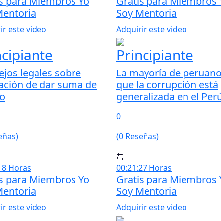
is para Miembros Yo
Gratis para Miembros 
Mentoria
Soy Mentoria
ir este video
Adquirir este video
ncipiante
Principiante
jos legales sobre
La mayoría de peruano
ación de dar suma de
que la corrupción está
ro
generalizada en el Per
0
eñas)
(0 Reseñas)
18 Horas
00:21:27 Horas
is para Miembros Yo
Gratis para Miembros 
Mentoria
Soy Mentoria
ir este video
Adquirir este video