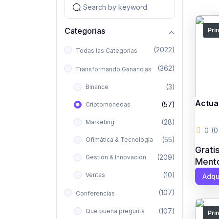
Categorias
Pri
(2022)
Todas las Categorias
(362)
Transformando Ganancias
(3)
Binance
Actual
(57)
Criptomonedas
(28)
Marketing
0
(0
(55)
Ofimática & Tecnología
Grati
(209)
Gestión & Innovación
Mento
(10)
Ventas
Adqu
(107)
Conferencias
(107)
Que buena pregunta
Pri