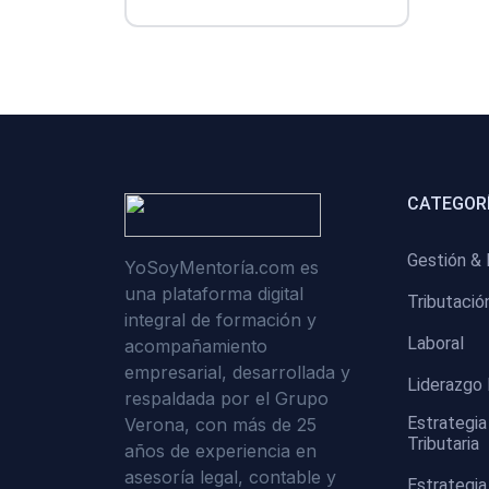
CATEGORÍ
Gestión & 
YoSoyMentoría.com es
una plataforma digital
Tributació
integral de formación y
Laboral
acompañamiento
empresarial, desarrollada y
Liderazgo 
respaldada por el Grupo
Estrategia
Verona, con más de 25
Tributaria
años de experiencia en
asesoría legal, contable y
Estrategia