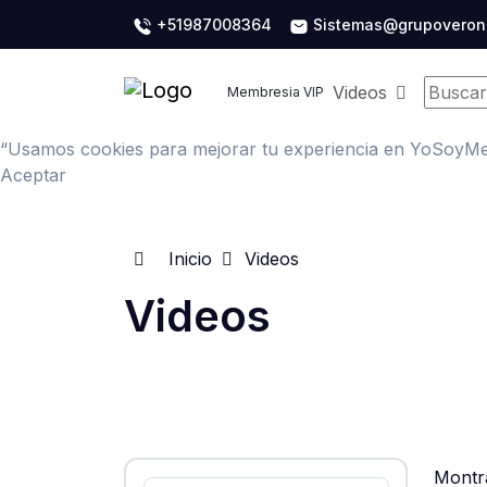
+51987008364
Sistemas@grupoveron
Videos
Membresia VIP
“Usamos cookies para mejorar tu experiencia en YoSoyMent
Aceptar
Inicio
Videos
Videos
Montr