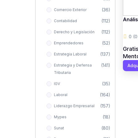
(36)
Comercio Exterior
Análi
(112)
Contabilidad
(112)
Derecho y Legislación
0
(0
(52)
Emprendedores
Grati
(137)
Estrategia Laboral
Mento
(141)
Estrategia y Defensa
Adqu
Tributaria
(35)
IGV
(164)
Laboral
(157)
Liderazgo Empresarial
(18)
Mypes
(80)
Sunat