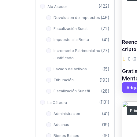
(422)
Aló Asesor
(46)
Devolucion de Impuestos
(72)
Fiscalización Sunat
(41)
Impuesto a la Renta
Reenc
cript
(27)
Incremento Patrimonial no
Justificado
0
(0
(15)
Lavado de activos
Grati
Mento
(193)
Tributación
Adqu
(28)
Fiscalización Sunafil
(1131)
La Cátedra
Pri
(41)
Administracion
(19)
Aduanas
(15)
Bienes Raices