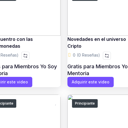
uentro con las
Novedades en el universo
omonedas
Cripto
 Reseñas)
0
(0 Reseñas)
s para Miembros Yo Soy
Gratis para Miembros Yo
ria
Mentoria
irir este video
Adquirir este video
ncipiante
Principiante