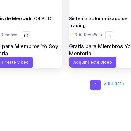
sis de Mercado CRIPTO
Sistema automatizado de
trading
 Reseñas)
0
(0 Reseñas)
s para Miembros Yo Soy
Gratis para Miembros Yo
ria
Mentoria
irir este video
Adquirir este video
2
3
Last ›
1