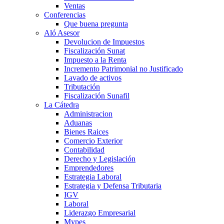
Ventas
Conferencias
Que buena pregunta
Aló Asesor
Devolucion de Impuestos
Fiscalización Sunat
Impuesto a la Renta
Incremento Patrimonial no Justificado
Lavado de activos
Tributación
Fiscalización Sunafil
La Cátedra
Administracion
Aduanas
Bienes Raices
Comercio Exterior
Contabilidad
Derecho y Legislación
Emprendedores
Estrategia Laboral
Estrategia y Defensa Tributaria
IGV
Laboral
Liderazgo Empresarial
Mypes