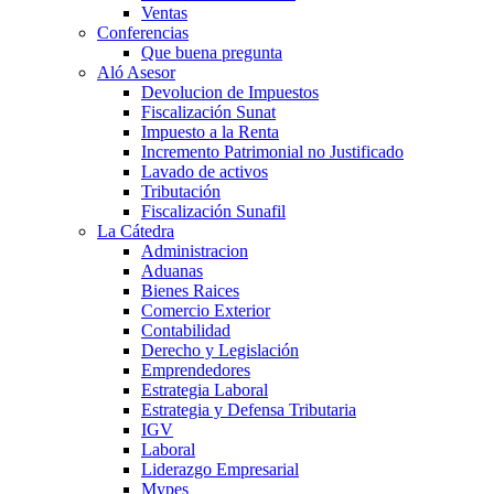
Ventas
Conferencias
Que buena pregunta
Aló Asesor
Devolucion de Impuestos
Fiscalización Sunat
Impuesto a la Renta
Incremento Patrimonial no Justificado
Lavado de activos
Tributación
Fiscalización Sunafil
La Cátedra
Administracion
Aduanas
Bienes Raices
Comercio Exterior
Contabilidad
Derecho y Legislación
Emprendedores
Estrategia Laboral
Estrategia y Defensa Tributaria
IGV
Laboral
Liderazgo Empresarial
Mypes